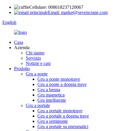
Cellulare: 008618237120067
Email: market@sevencrane.com
English
Casa
Azienda
Chi siamo
Servizio
Notizie e casi
Prodotto
Gru a ponte
Gru a ponte monotrave
Gru a ponte a doppia trave
Gru a benna
Gru magnetica
Gru intelligente
Gru a portale
Gru a portale monotrave
Gru a portale a doppia trave
Gru a semiponte
Gru a portale su pneumatici