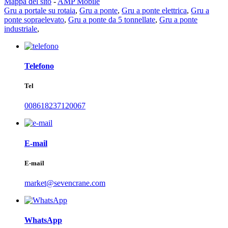
Mappa del sito
-
AMP Mobile
Gru a portale su rotaia
,
Gru a ponte
,
Gru a ponte elettrica
,
Gru a
ponte sopraelevato
,
Gru a ponte da 5 tonnellate
,
Gru a ponte
industriale
,
Telefono
Tel
008618237120067
E-mail
E-mail
market@sevencrane.com
WhatsApp