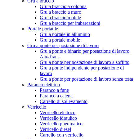
Gru a braccio
Gru a braccio a colonna
Gru a braccio a muro
Gru a braccio mobile
Gru a braccio per imbarcazioni
Portale portatile
Gru a portale in alluminio
Gru a portale mobile
Gru a ponte per postazione di lavoro
Gru a ponte e binario per postazione di lavoro
Alu-Track
Gru a ponte per postazione di lavoro a soffitto
Gru a ponte indipendente per postazione di
lavoro
Gru a ponte per postazione di lavoro senza testa
Paranco elettrico
Paranco a fune
Paranco a catena
Carrello di sollevamento
Verricello
Verricello elettrico
Verricello idraulico
Verricello pneumatico
Verricello diesel
Carrello con verricello